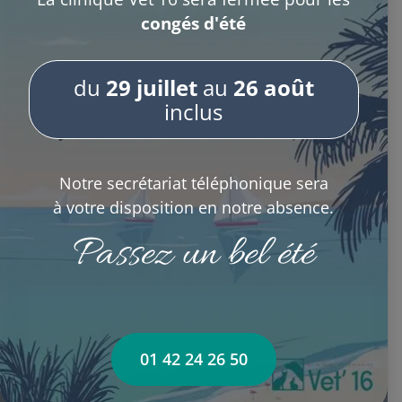
Stérilisation du chien
congés d'été
du
29 juillet
au
26 août
inclus
Notre secrétariat téléphonique sera
à votre disposition en notre absence.
Passez un bel été
01 42 24 26 50
8 octobre 2024
Chien
/
Stérilisation