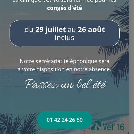
congés d'été
du
29 juillet
au
26 août
inclus
Notre secrétariat téléphonique sera
à votre disposition en notre absence.
Passez un bel été
10 octobre 2024
Chien
/
Parasites
/
Puces
Tous les chiens sont concernés par les
01 42 24 26 50
parasites internes et externes,
indépendamment de toutes précautions ou