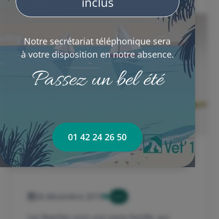
inclus
Notre secrétariat téléphonique sera
à votre disposition en notre absence.
Passez un bel été
01 42 24 26 50
26 décembre 2019
NAC
Les Reptiles sont une vaste famille, qui